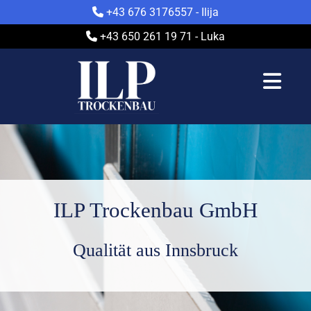
+43 676 3176557
- Ilija

+43 650 261 19 71
- Luka

ILP Trockenbau GmbH
Qualität aus Innsbruck