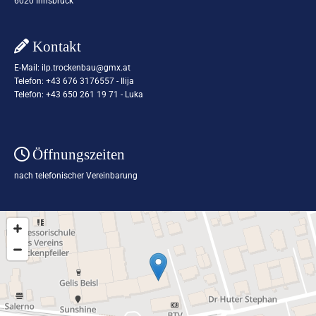
6020 Innsbruck
Kontakt

E-Mail:
ilp.trockenbau@gmx.at
Telefon:
+43 676 3176557
- Ilija
Telefon:
+43 650 261 19 71
- Luka
Öffnungszeiten

nach telefonischer Vereinbarung